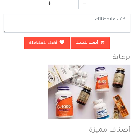
أضف للسلة
أضف للمفضلة
برعاية
أصناف مميزة