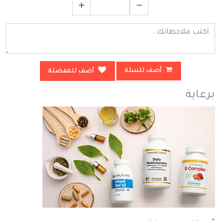
أضف للسلة
أضف للمفضلة
برعاية