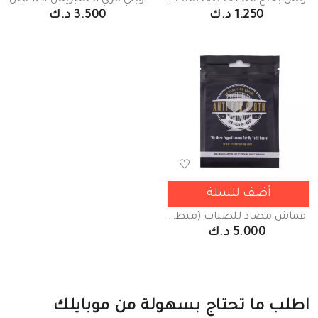
زيس بخاخ منظف للعدسات 100
اوبتي فري اكسبريس 120 ملل
1.250 د.ك
3.500 د.ك
أضف للسلة
قماش مضاد للضباب (منظف العدسات)
5.000 د.ك
اطلب ما تحتاج بسهولة من موبايلك