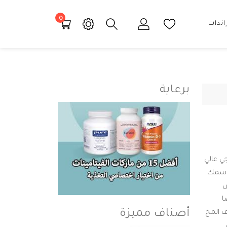
0
اندات
برعاية
لنرويجي عالي
ا. زيت كبد سمك
ة DHA (حمض
ني أيضًا
أصناف مميزة
ظ على وظائف المخ
و EPA في