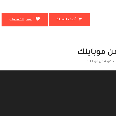
أضف للسلة
أضف للمفضلة
ن موبايلك
بسهولة من موبايلك!