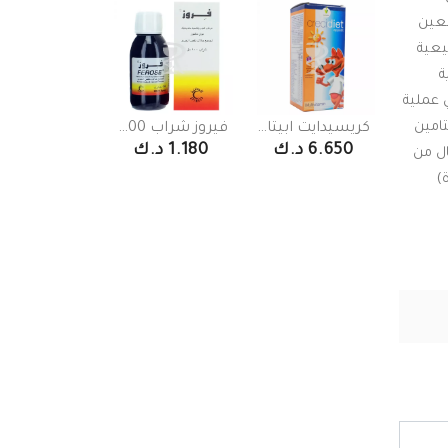
و الدماغ والعين
يعية
ة
 عملية
تامين
كريسيدايت ابيتايت شراب 250 مل
فيروز شراب 100 مل
أضف للسلة
أضف للسلة
6.650 د.ك
1.180 د.ك
ال من
 صغيرة)