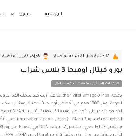
الرئيسية
تسوق
البر
61
طلبية خلال 24 ساعة الماضية!
55
إضافة إلى المفضلة!
يورو فيتال اوميجا 3 بلاس شراب
المكملات الغذائية » مكملات غذائية للأطفال
يحتوي EuRho® Vital Omega-3 Plus على زيت كبد سمك القد ا
الجودة يوفر 1200 مجم من أحماض أوميجا 3 الدهنية يوميً
القد هو مصدر غني لأحماض أوميغا 3 الدهنية الأساسي
الدوكوساهيكسانويك) و EPA (حمض eicosapentaenoic) وغ
بفيتامين D الطبيعي وفيتامينA. يساهم DHA في الحفا
الطبيعية والعودة إلى طبيعتها رؤية. يساهم كل من DHA 